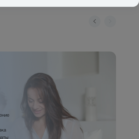
ение
вка
латы