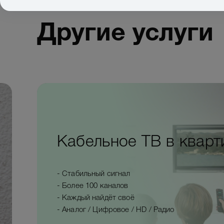
Другие услуги
Кабельное ТВ в кварт
- Стабильный сигнал
- Более 100 каналов
- Каждый найдёт своё
- Аналог / Цифровое / HD / Радио