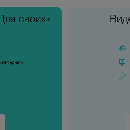
Для своих»
Вид
я
 «Интернет»