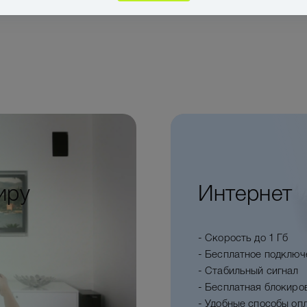
иру
Интернет
- Скорость до 1 Гб
- Бесплатное подключ
- Стабильный сигнал
- Бесплатная блокиро
- Удобные способы оп