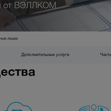
связи
м от ВЭЛЛКОМ
ение
СМР и ПИР в
слаботочных
системах
ным лицам
Дополнительные услуги
Част
ества