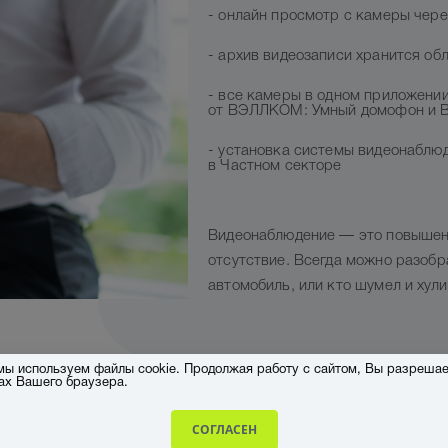
- онлайн просмотр с камеры чер
- архив видеозаписи хранится обл
- все камеры в одном приложении
от ВЭЛЛКОМ: Умный домофон и 
- установка системы видеонаблюд
в Частном секторе
Видеонаблюдение — это повышен
отсутствие. Всегда можно разобр
автомобиль, или кто шумел и хули
 мы используем файлы cookie. Продолжая работу с сайтом, Вы разрешае
ках Вашего браузера.
СОГЛАСЕН