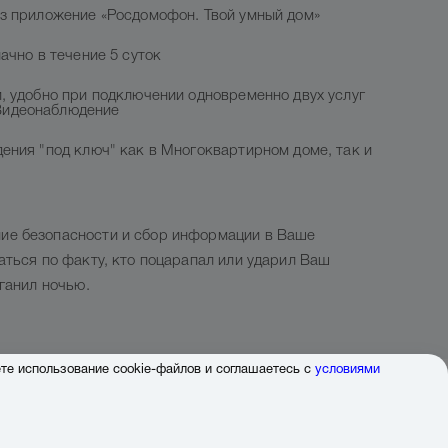
ез приложение «Росдомофон. Твой умный дом»
ачно в течение 5 суток
, удобно при подключении одновременно двух услуг
Видеонаблюдение
ения "под ключ" как в Многоквартирном доме, так и
ие безопасности и сбор информации в Ваше
аться по факту, кто поцарапал или ударил Ваш
ганил ночью.
те использование cookie-файлов и соглашаетесь с
условиями