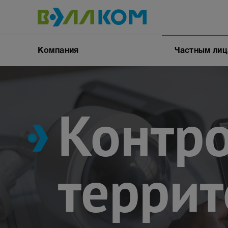
Компания
Частным ли
Контр
Контакты
Вакансии
терри
Документы
Интернет
Кабельное ТВ
квартиру
Умный домоф