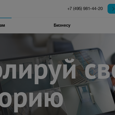
+7 (495) 981-44-20
цам
Бизнесу
олируй с
торию
Интернет для
бизнеса
 в
Автоматизация
бизнеса
он
Аренда каналов