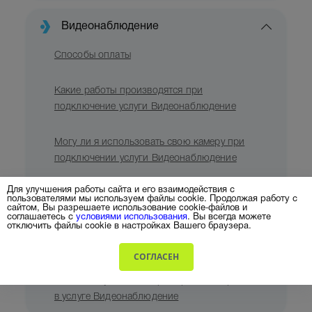
Видеонаблюдение
Способы оплаты
Какие работы производятся при
подключение услуги Видеонаблюдение
Могу ли я использовать свою камеру при
подключении услуги Видеонаблюдение
Для улучшения работы сайта и его взаимодействия с
Как посмотреть камеру онлайн
пользователями мы используем файлы cookie. Продолжая работу с
сайтом, Вы разрешаете использование cookie-файлов и
соглашаетесь с
условиями использования
. Вы всегда можете
отключить файлы cookie в настройках Вашего браузера.
Могу ли я поделиться доступом к камере
Видеонаблюдения
СОГЛАСЕН
Можно ли увеличить срок хранения архива
в услуге Видеонаблюдение