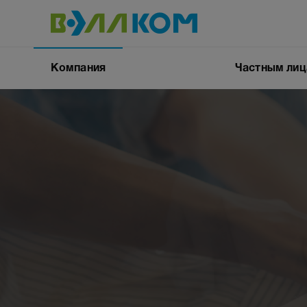
Компания
Частным ли
Контакты
Вакансии
Документы
Интернет
Кабельное ТВ
квартиру
Умный домоф