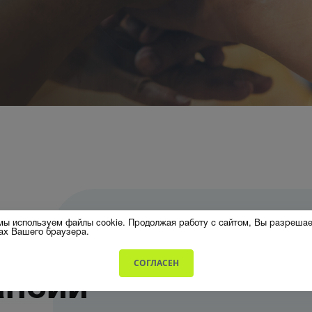
связи
ение
СМР и ПИР в
слаботочных
системах
 мы используем файлы cookie. Продолжая работу с сайтом, Вы разрешае
ках Вашего браузера.
СОГЛАСЕН
ансии