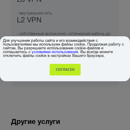
- виртуальная сеть
L2 VPN
- собственный волоконно- оптический кабель до
дата центра «АВАНТАЖ»
Для улучшения работы сайта и его взаимодействия с
пользователями мы используем файлы cookie. Продолжая работу с
сайтом, Вы разрешаете использование cookie-файлов и
соглашаетесь с
условиями использования
. Вы всегда можете
- канал связи до
отключить файлы cookie в настройках Вашего браузера.
ММТС-9
СОГЛАСЕН
Электронный каталог
Другие услуги