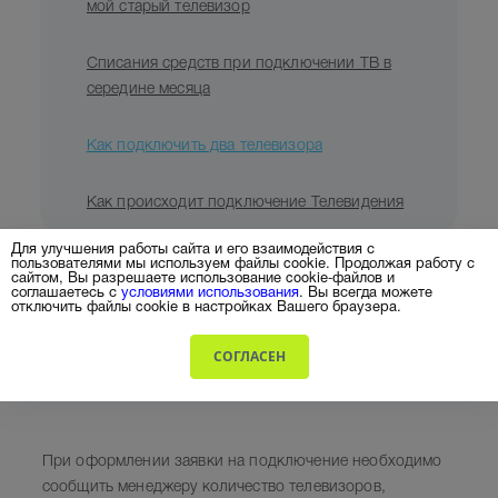
мой старый телевизор
Списания средств при подключении ТВ в
середине месяца
Как подключить два телевизора
Как происходит подключение Телевидения
Для улучшения работы сайта и его взаимодействия с
пользователями мы используем файлы cookie. Продолжая работу с
сайтом, Вы разрешаете использование cookie-файлов и
Умный
соглашаетесь с
условиями использования
. Вы всегда можете
домофон
отключить файлы cookie в настройках Вашего браузера.
СОГЛАСЕН
Видеонаблюдение
При оформлении заявки на подключение необходимо
сообщить менеджеру количество телевизоров,