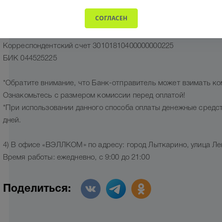
ИНН/КПП 5026115654/502701001
СОГЛАСЕН
Расчетный счет 40702810440000004090
БАНК ПАО "Сбербанк г.Москва"
Корреспондентский счет 30101810400000000225
БИК 044525225
*Обратите внимание, что Банк-отправитель может взимать к
Ознакомьтесь с размером комиссии перед оплатой!
*При использовании данного способа оплаты денежные средст
дней.
4) В офисе «ВЭЛЛКОМ» по адресу: город Лыткарино, улица Лен
Время работы: ежедневно, с 9:00 до 21:00
Поделиться: