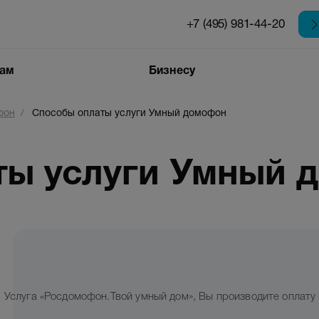
+7 (495) 981-44-20
цам
Бизнесу
фон
Способы оплаты услуги Умный домофон
ты услуги Умный 
Интернет для
бизнеса
 в
Автоматизация
бизнеса
Услуга «Росдомофон.Твой умный дом», Вы производите оплату
он
Аренда каналов