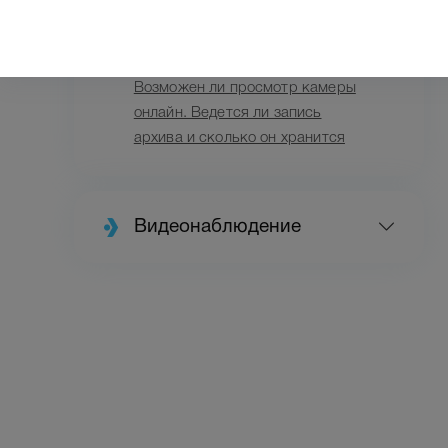
Сколько хранится архив
видеозвонков
Возможен ли просмотр камеры
онлайн. Ведется ли запись
архива и сколько он хранится
Видеонаблюдение