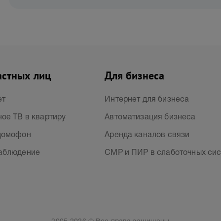
астных лиц
Для бизнеса
ет
Интернет для бизнеса
ое ТВ в квартиру
Автоматизация бизнеса
домофон
Аренда каналов связи
аблюдение
СМР и ПИР в слаботочных си