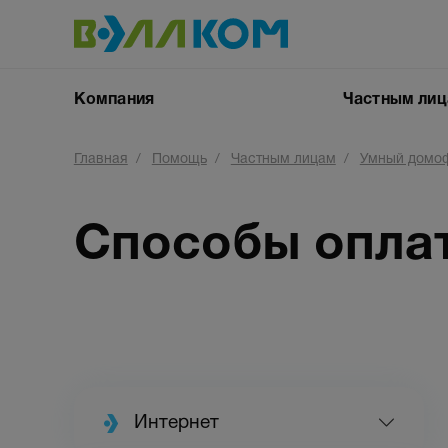
Компания
Частным ли
Главная
Помощь
Частным лицам
Умный домо
Способы опла
Контакты
Вакансии
Документы
Интернет
Кабельное ТВ
квартиру
Интернет
Умный домоф