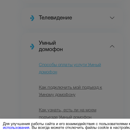
Видеонаблюд
Телевидение
Умный
домофон
Способы оплаты услуги Умный
домофон
Как подключить мой подъезд к
Умному домофону
Как узнать, есть ли на моем
подъезде Умный домофон
Для улучшения работы сайта и его взаимодействия с пользователями
использования
. Вы всегда можете отключить файлы cookie в настрой