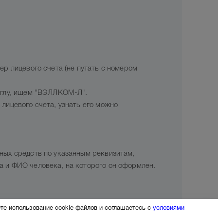
р лицевого счета (не путать с номером
углу, ищем "ВЭЛЛКОМ-Л".
лицевого счета, узнать его можно
ных средств по указанным реквизитам,
 и ФИО человека, на которого он оформлен.
те использование cookie-файлов и соглашаетесь с
условиями